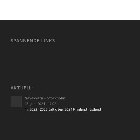
SPANNENDE LINKS
AKTUELL:
Nävekvarn – Stockholm
18. Juni 2024 - 17:02
in:
2022 - 2025 Baltic Sea
,
2024 Finnland - Estland