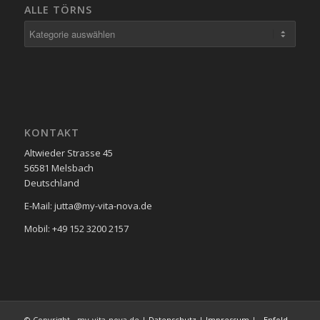
ALLE TÖRNS
Alle
Törns
KONTAKT
Altwieder Strasse 45
56581 Melsbach
Deutschland
E-Mail: jutta@my-vita-nova.de
Mobil: +49 152 3200 2157
© Copyright - my-vita-nova.de |
Datenschutz
|
Impressum
| -
Enfold