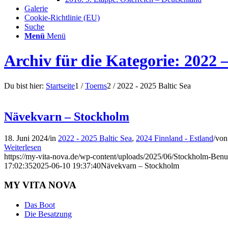
Galerie
Cookie-Richtlinie (EU)
Suche
Menü
Menü
Archiv für die Kategorie: 2022 –
Du bist hier:
Startseite
1
/
Toerns
2
/
2022 - 2025 Baltic Sea
Nävekvarn – Stockholm
18. Juni 2024
/
in
2022 - 2025 Baltic Sea
,
2024 Finnland - Estland
/
vo
Weiterlesen
https://my-vita-nova.de/wp-content/uploads/2025/06/Stockholm-Benut
17:02:35
2025-06-10 19:37:40
Nävekvarn – Stockholm
MY VITA NOVA
Das Boot
Die Besatzung