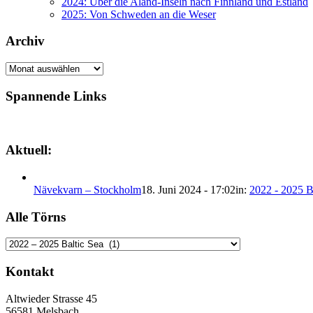
2024: Über die Aland-Inseln nach Finnland und Estland
2025: Von Schweden an die Weser
Archiv
Archiv
Spannende Links
Aktuell:
Nävekvarn – Stockholm
18. Juni 2024 - 17:02
in:
2022 - 2025 B
Alle Törns
Alle
Törns
Kontakt
Altwieder Strasse 45
56581 Melsbach