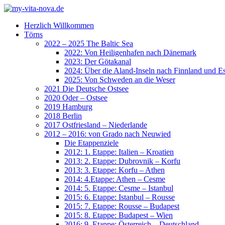
Herzlich Willkommen
Törns
2022 – 2025 The Baltic Sea
2022: Von Heiligenhafen nach Dänemark
2023: Der Götakanal
2024: Über die Aland-Inseln nach Finnland und Es
2025: Von Schweden an die Weser
2021 Die Deutsche Ostsee
2020 Oder – Ostsee
2019 Hamburg
2018 Berlin
2017 Ostfriesland – Niederlande
2012 – 2016: von Grado nach Neuwied
Die Etappenziele
2012: 1. Etappe: Italien – Kroatien
2013: 2. Etappe: Dubrovnik – Korfu
2013: 3. Etappe: Korfu – Athen
2014: 4.Etappe: Athen – Cesme
2014: 5. Etappe: Cesme – Istanbul
2015: 6. Etappe: Istanbul – Rousse
2015: 7. Etappe: Rousse – Budapest
2015: 8. Etappe: Budapest – Wien
2016: 9. Etappe: Österreich – Deutschland