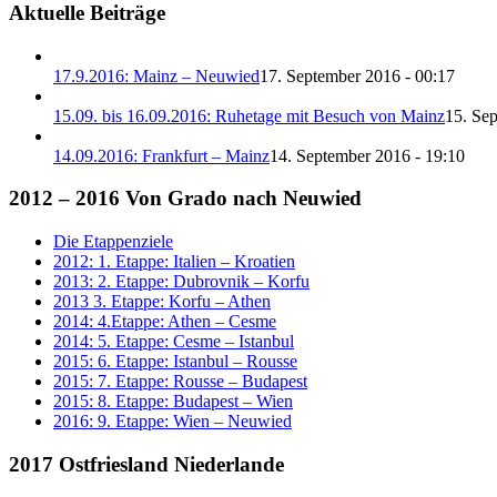
Aktuelle Beiträge
17.9.2016: Mainz – Neuwied
17. September 2016 - 00:17
15.09. bis 16.09.2016: Ruhetage mit Besuch von Mainz
15. Se
14.09.2016: Frankfurt – Mainz
14. September 2016 - 19:10
2012 – 2016 Von Grado nach Neuwied
Die Etappenziele
2012: 1. Etappe: Italien – Kroatien
2013: 2. Etappe: Dubrovnik – Korfu
2013 3. Etappe: Korfu – Athen
2014: 4.Etappe: Athen – Cesme
2014: 5. Etappe: Cesme – Istanbul
2015: 6. Etappe: Istanbul – Rousse
2015: 7. Etappe: Rousse – Budapest
2015: 8. Etappe: Budapest – Wien
2016: 9. Etappe: Wien – Neuwied
2017 Ostfriesland Niederlande