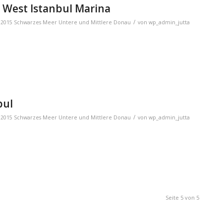
r West Istanbul Marina
/
,
2015 Schwarzes Meer Untere und Mittlere Donau
von
wp_admin_jutta
bul
/
,
2015 Schwarzes Meer Untere und Mittlere Donau
von
wp_admin_jutta
Seite 5 von 5