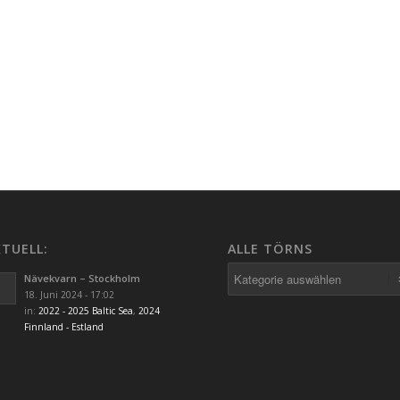
TUELL:
ALLE TÖRNS
Alle
Nävekvarn – Stockholm
Törns
18. Juni 2024 - 17:02
in:
2022 - 2025 Baltic Sea
,
2024
Finnland - Estland