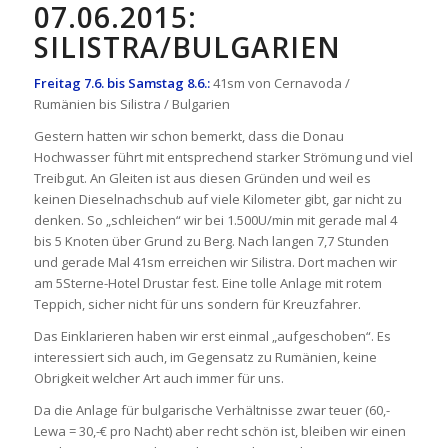
07.06.2015:
SILISTRA/BULGARIEN
Freitag 7.6. bis Samstag 8.6.:
41sm von Cernavoda /
Rumänien bis Silistra / Bulgarien
Gestern hatten wir schon bemerkt, dass die Donau
Hochwasser führt mit entsprechend starker Strömung und viel
Treibgut. An Gleiten ist aus diesen Gründen und weil es
keinen Dieselnachschub auf viele Kilometer gibt, gar nicht zu
denken. So „schleichen“ wir bei 1.500U/min mit gerade mal 4
bis 5 Knoten über Grund zu Berg. Nach langen 7,7 Stunden
und gerade Mal 41sm erreichen wir Silistra. Dort machen wir
am 5Sterne-Hotel Drustar fest. Eine tolle Anlage mit rotem
Teppich, sicher nicht für uns sondern für Kreuzfahrer.
Das Einklarieren haben wir erst einmal „aufgeschoben“. Es
interessiert sich auch, im Gegensatz zu Rumänien, keine
Obrigkeit welcher Art auch immer für uns.
Da die Anlage für bulgarische Verhältnisse zwar teuer (60,-
Lewa = 30,-€ pro Nacht) aber recht schön ist, bleiben wir einen