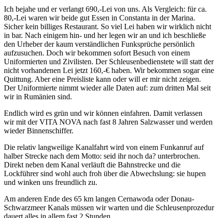
Ich bejahe und er verlangt 690,-Lei von uns. Als Vergleich: für ca.
80,-Lei waren wir beide gut Essen in Constanta in der Marina.
Sicher kein billiges Restaurant. So viel Lei haben wir wirklich nicht
in bar. Nach einigem hin- und her legen wir an und ich beschließe
den Urheber der kaum verständlichen Funksprüche persönlich
aufzusuchen. Doch wir bekommen sofort Besuch von einem
Uniformierten und Zivilisten. Der Schleusenbedienstete will statt der
nicht vorhandenen Lei jetzt 160,-€ haben. Wir bekommen sogar eine
Quittung. Aber eine Preisliste kann oder will er mir nicht zeigen.
Der Uniformierte nimmt wieder alle Daten auf: zum dritten Mal seit
wir in Rumänien sind.
Endlich wird es grün und wir können einfahren. Damit verlassen
wir mit der VITA NOVA nach fast 8 Jahren Salzwasser und werden
wieder Binnenschiffer.
Die relativ langweilige Kanalfahrt wird von einem Funkanruf auf
halber Strecke nach dem Motto: seid ihr noch da? unterbrochen.
Direkt neben dem Kanal verläuft die Bahnstrecke und die
Lockführer sind wohl auch froh über die Abwechslung: sie hupen
und winken uns freundlich zu.
Am anderen Ende des 65 km langen Cernawoda oder Donau-
Schwarzmeer Kanals müssen wir warten und die Schleusenprozedur
dauert alles in allem fast 2 Stunden.