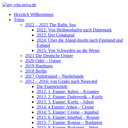
Herzlich Willkommen
Törns
2022 – 2025 The Baltic Sea
2022: Von Heiligenhafen nach Dänemark
2023: Der Götakanal
2024: Über die Aland-Inseln nach Finnland und
Estland
2025: Von Schweden an die Weser
2021 Die Deutsche Ostsee
2020 Oder – Ostsee
2019 Hamburg
2018 Berlin
2017 Ostfriesland – Niederlande
2012 – 2016: von Grado nach Neuwied
Die Etappenziele
2012: 1. Etappe: Italien – Kroatien
2013: 2. Etappe: Dubrovnik – Korfu
2013: 3. Etappe: Korfu – Athen
2014: 4.Etappe: Athen – Cesme
2014: 5. Etappe: Cesme – Istanbul
2015: 6. Etappe: Istanbul – Rousse
2015: 7. Etappe: Rousse – Budapest
2015: 8. Etappe: Budapest – Wien