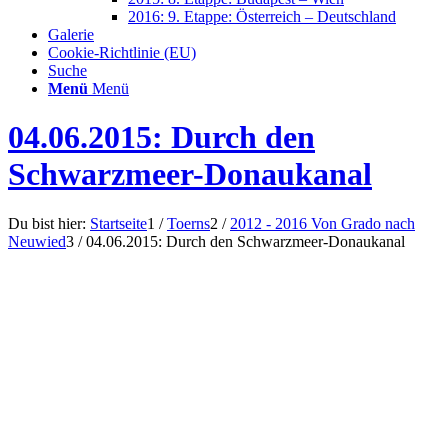
2016: 9. Etappe: Österreich – Deutschland
Galerie
Cookie-Richtlinie (EU)
Suche
Menü
Menü
04.06.2015: Durch den
Schwarzmeer-Donaukanal
Du bist hier:
Startseite
1
/
Toerns
2
/
2012 - 2016 Von Grado nach
Neuwied
3
/
04.06.2015: Durch den Schwarzmeer-Donaukanal