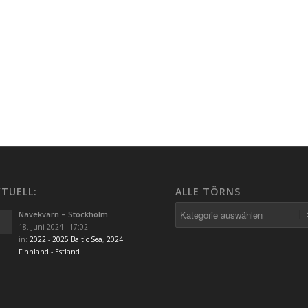
TUELL:
ALLE TÖRNS
Alle
Nävekvarn – Stockholm
Törns
18. Juni 2024 - 17:02
in:
2022 - 2025 Baltic Sea
,
2024
Finnland - Estland