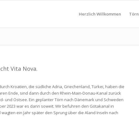
Herzlich Willkommen
Törn
cht Vita Nova.
durch Kroatien, die südliche Adria, Griechenland, Türkei, haben die
baren Ende, sind dann durch den Rhein-Main-Donau-Kanal zurück
rd- und Ostsee. Ein geplanter Törn nach Dänemark und Schweden
ber 2023 war es dann soweit. Wir befuhren den Götakanal in
agten ein Jahr später den Sprung über die Aland Inseln nach