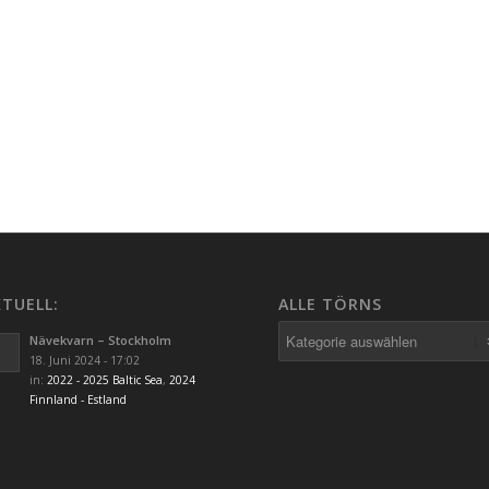
TUELL:
ALLE TÖRNS
Alle
Nävekvarn – Stockholm
Törns
18. Juni 2024 - 17:02
in:
2022 - 2025 Baltic Sea
,
2024
Finnland - Estland