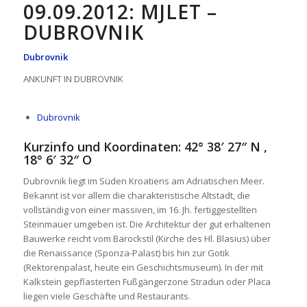
09.09.2012: MJLET –
DUBROVNIK
Dubrovnik
ANKUNFT IN DUBROVNIK
Dubrovnik
Kurzinfo und Koordinaten: 42° 38′ 27″ N ,
18° 6′ 32″ O
Dubrovnik liegt im Süden Kroatiens am Adriatischen Meer.
Bekannt ist vor allem die charakteristische Altstadt, die
vollständig von einer massiven, im 16. Jh. fertiggestellten
Steinmauer umgeben ist. Die Architektur der gut erhaltenen
Bauwerke reicht vom Barockstil (Kirche des Hl. Blasius) über
die Renaissance (Sponza-Palast) bis hin zur Gotik
(Rektorenpalast, heute ein Geschichtsmuseum). In der mit
Kalkstein gepflasterten Fußgängerzone Stradun oder Placa
liegen viele Geschäfte und Restaurants.